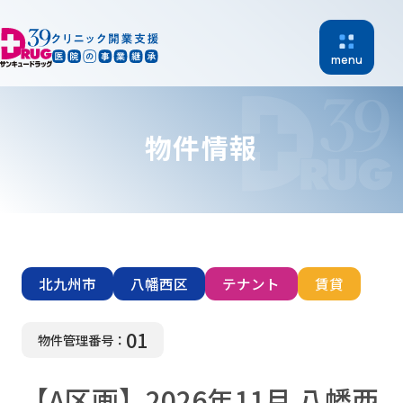
menu
物件情報
ホーム
開業支援
北九州市
八幡西区
テナント
賃貸
医院継承
物件紹介
01
物件管理番号：
【A区画】2026年11月 八幡西
開業支援実績
新着情報