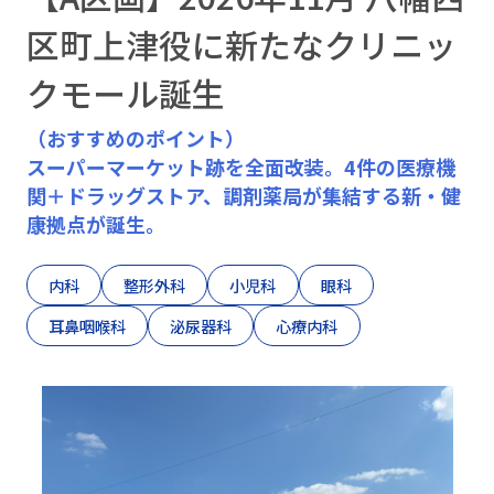
区町上津役に新たなクリニッ
北九州市・下関市
クモール誕生
（おすすめのポイント）
無料相談
・
お問い合わせ
スーパーマーケット跡を全面改装。4件の医療機
関＋ドラッグストア、調剤薬局が集結する新・健
康拠点が誕生。
お電話でのお問い合わせはこちら
090-1348-9245
内科
整形外科
小児科
眼科
耳鼻咽喉科
泌尿器科
心療内科