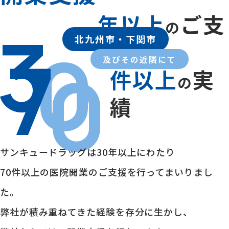
年以上
ご支
3
の
0
北九州市・下関市
援
7
0
及びその近隣にて
件以上
実
の
績
サンキュードラッグは30年以上にわたり
70件以上の医院開業のご支援を行ってまいりまし
た。
弊社が積み重ねてきた経験を存分に生かし、