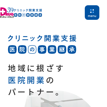
menu
地域に根ざす
ホーム
開業支援
医院開業
の
医院継承
物件紹介
パートナー。
開業支援実績
新着情報