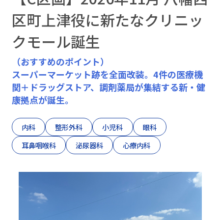
区町上津役に新たなクリニッ
北九州市・下関市
クモール誕生
（おすすめのポイント）
無料相談
・
お問い合わせ
スーパーマーケット跡を全面改装。4件の医療機
関＋ドラッグストア、調剤薬局が集結する新・健
康拠点が誕生。
お電話でのお問い合わせはこちら
090-1348-9245
内科
整形外科
小児科
眼科
耳鼻咽喉科
泌尿器科
心療内科