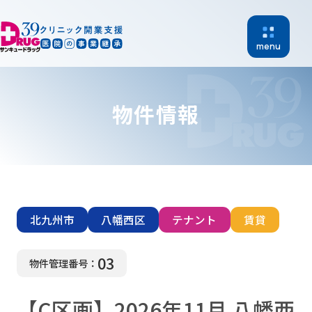
menu
物件情報
ホーム
開業支援
北九州市
八幡西区
テナント
賃貸
医院継承
物件紹介
03
物件管理番号：
【C区画】2026年11月 八幡西
開業支援実績
新着情報