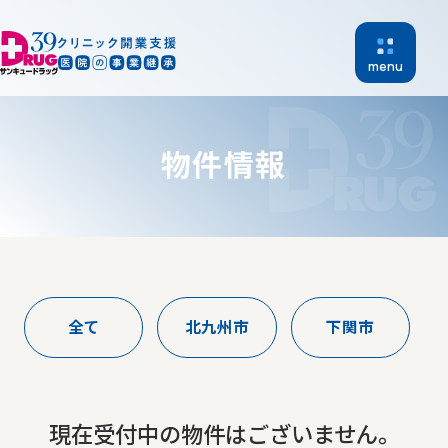
menu
物件情報
ホーム
開業支援
全て
北九州市
下関市
医院継承
物件紹介
現在受付中の物件はございません。
開業支援実績
新着情報